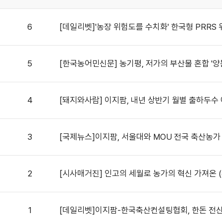
6
[데일리벳]'농장 위험도를 수치화' 한국형 PRR
5
[한국농어민신문] 농기평, 저가의 부산물 혼합 '양
4
[돼지와사람] 이지팜, 내년 상반기 월별 출하두수
3
[국제뉴스]이지팜, 서울대와 MOU 전국 축산농가
2
[시사매거진] 인고의 세월로 농가의 혁신 가져온 
1
[데일리벳]이지팜-한국축산컨설팅협회, 한돈 전