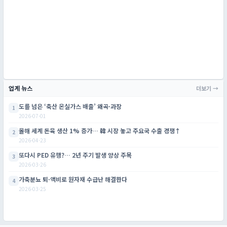
업계 뉴스
더보기 →
도를 넘은 ‘축산 온실가스 배출’ 왜곡·과장
1
2026-07-01
올해 세계 돈육 생산 1% 증가… 韓 시장 놓고 주요국 수출 경쟁↑
2
2026-04-23
또다시 PED 유행?… 2년 주기 발생 양상 주목
3
2026-03-26
가축분뇨 퇴·액비로 원자재 수급난 해결한다
4
2026-03-25