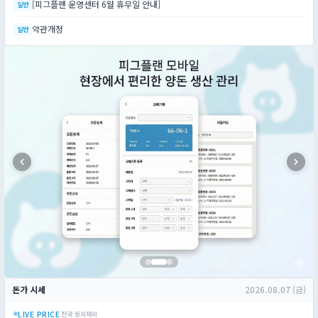
[피그플랜 운영센터 6월 휴무일 안내]
일반
약관개정
일반
돈가 시세
2026.08.07 (금)
LIVE PRICE
전국 등외제외