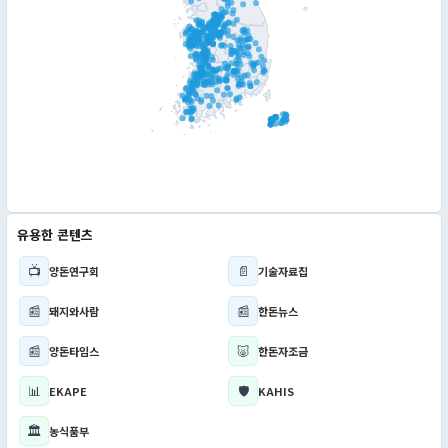
유용한 콘텐츠
📺
📄
양돈연구회
기술자료집
📰
📰
돼지와사람
한돈뉴스
📰
🐷
양돈타임스
한돈자조금
📊
🛡️
EKAPE
KAHIS
🏛️
농식품부