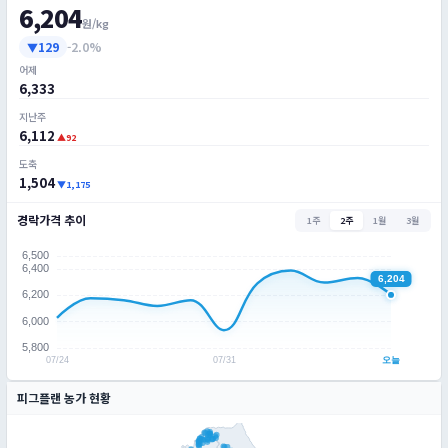
6,204
원/kg
129
-2.0%
▼
어제
6,333
지난주
6,112
▲92
도축
1,504
▼1,175
경락가격 추이
1주
2주
1월
3월
피그플랜 농가 현황