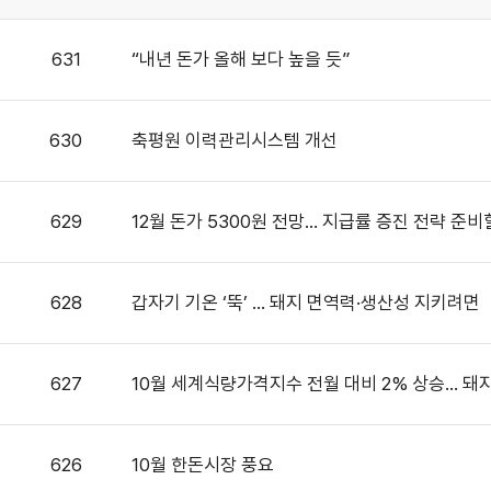
631
“내년 돈가 올해 보다 높을 듯”
630
축평원 이력관리시스템 개선
629
12월 돈가 5300원 전망… 지급률 증진 전략 준비
628
갑자기 기온 ‘뚝’ … 돼지 면역력·생산성 지키려면
627
10월 세계식량가격지수 전월 대비 2% 상승… 돼
626
10월 한돈시장 풍요