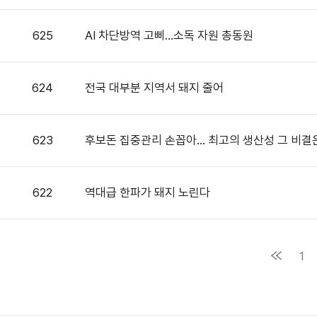
625
AI 차단방역 고삐…소독 자원 총동원
624
전국 대부분 지역서 돼지 줄어
623
후보돈 집중관리 손꼽아… 최고의 생산성 그 비결
622
역대급 한파가 돼지 노린다
1