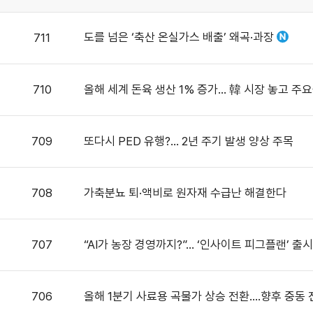
도를 넘은 ‘축산 온실가스 배출’ 왜곡·과장
711
710
올해 세계 돈육 생산 1% 증가… 韓 시장 놓고 주
709
또다시 PED 유행?… 2년 주기 발생 양상 주목
708
가축분뇨 퇴·액비로 원자재 수급난 해결한다
707
“AI가 농장 경영까지?”… ‘인사이트 피그플랜’ 출시
706
올해 1분기 사료용 곡물가 상승 전환….향후 중동 