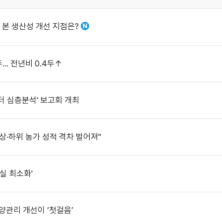
 본 생산성 개선 지점은?
두… 전년비 0.4두↑
터 심층분석' 보고회 개최
·하위 농가 성적 격차 벌어져"
실 최소화'
양관리 개선이 ‘첫걸음’