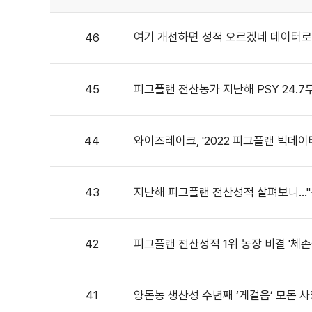
여기 개선하면 성적 오르겠네 데이터로
46
45
피그플랜 전산농가 지난해 PSY 24.7
44
와이즈레이크, '2022 피그플랜 빅데이
43
지난해 피그플랜 전산성적 살펴보니…"상
42
피그플랜 전산성적 1위 농장 비결 '체손
41
양돈농 생산성 수년째 ‘게걸음’ 모돈 사