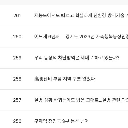
261
저농도에서도 빠르고 확실하게 친환경 방역기술 
260
어느새 6년째.....경기도 2023년 가축행복농장인
259
우리 농장의 차단방역은 제대로 하고 있을까?
258
高생산비 부담 지역 구분 없었다
257
질병 상황 바뀌는데도 법은 그대로…질병 관련 과
256
구제역 청정국 9부 능선 넘어