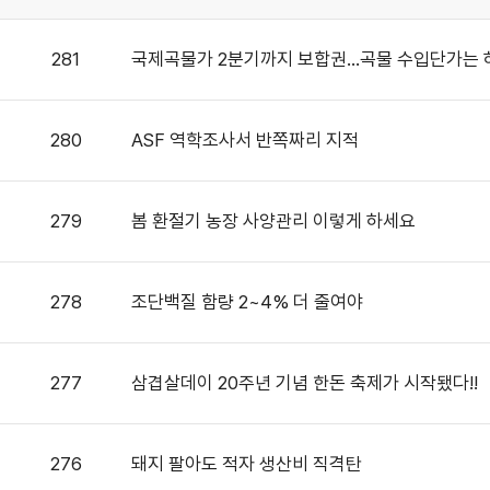
281
국제곡물가 2분기까지 보합권…곡물 수입단가는 
280
ASF 역학조사서 반쪽짜리 지적
279
봄 환절기 농장 사양관리 이렇게 하세요
278
조단백질 함량 2~4% 더 줄여야
277
삼겹살데이 20주년 기념 한돈 축제가 시작됐다!!
276
돼지 팔아도 적자 생산비 직격탄