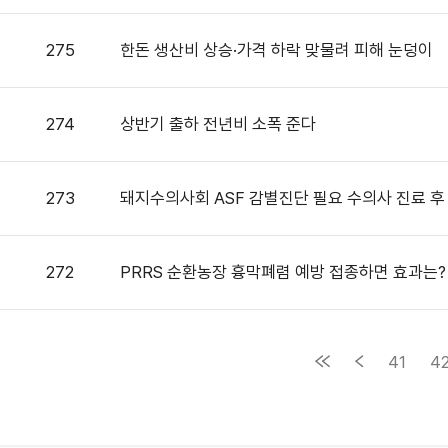
275
한돈 생산비 상승·가격 하락 맞물려 피해 눈덩이
274
상반기 출하 전년비 소폭 준다
273
돼지수의사회 ASF 감별진단 필요 수의사 진료 후
272
PRRS 순환농장 흉막폐렴 예방 접종하면 효과는?
41
4