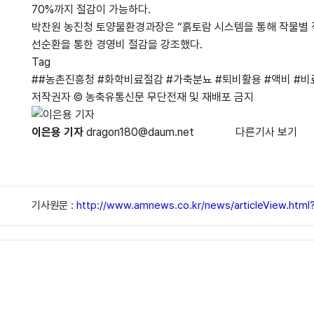
70%까지 절감이 가능하다.
박찬원 농진청 토양물환경과장은 “흙토람 시스템을 통해 작물별 
선순환을 통한 경영비 절감을 강조했다.
Tag
##농촌진흥청 #화학비료절감 #가축분뇨 #퇴비활용 #액비 #비
저작권자 © 농축유통신문 무단전재 및 재배포 금지
이은용 기자
dragon180@daum.net
다른기사 보기
기사원문 :
http://www.amnews.co.kr/news/articleView.htm