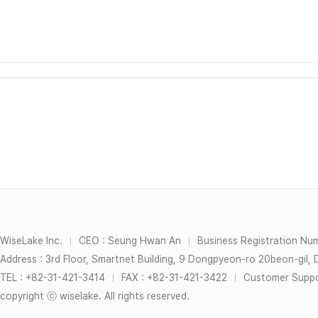
WiseLake Inc.
CEO : Seung Hwan An
Business Registration Nu
｜
｜
Address : 3rd Floor, Smartnet Building, 9 Dongpyeon-ro 20beon-gil,
TEL : +82-31-421-3414
FAX : +82-31-421-3422
Customer Suppor
｜
｜
copyright ⓒ wiselake. All rights reserved.