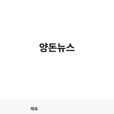
양돈뉴스
제목