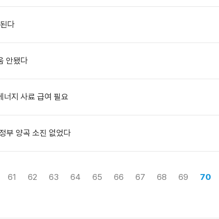
입된다
움 안됐다
에너지 사료 급여 필요
정부 양곡 소진 없었다
61
62
63
64
65
66
67
68
69
70