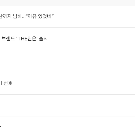
산까지 남하…“이유 있었네”
브랜드 ‘THE짙은’ 출시
기 선호
”