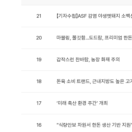
21
【기자수첩】ASF 감염 야생멧돼지 소백
20
마블링, 쫄깃함…도드람, 프리미엄 한돈 
19
갑작스런 찬바람, 농장 화재 주의
18
돈육 소비 트랜드, 근내지방도 높은 고
17
‘미래 축산 환경 주간’ 개최
16
“식량안보 차원서 한돈 생산 기반 지원