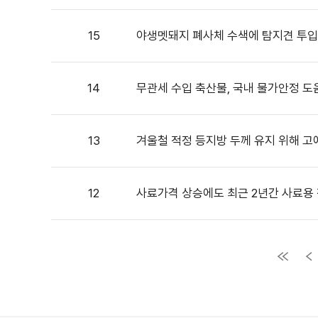
15
야생멧돼지 폐사체 수색에 탐지견 투
14
무관세 수입 축산물, 국내 물가안정 도
13
겨울철 적정 등지방 두께 유지 위해 고
12
사료가격 상승에도 최근 2년간 사료용 