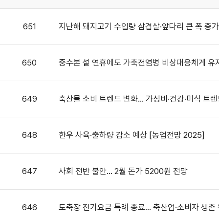
651
지난해 돼지고기 수입량 삼겹살·앞다리 큰 폭 증가
650
중수본 설 연휴에도 가축전염병 비상대응체계 유
649
축산물 소비 트렌드 변화… 가성비·건강·미식 트
648
한우 사육·출하량 감소 예상 [농업전망 2025]
647
사회 전반 불안… 2월 돈가 5200원 전망
646
도축장 전기요금 특례 종료… 축산업·소비자 생존